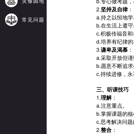
灵修园地
b.
专心做考题，
2.
：
坚持及自律
a.
持之以恒地学
常见问题
b.
在生活上遵守
c.
积极传福音和
d.
培养有纪律的
3.
：
谦卑及渴慕
a.
采取开放但谨
b.
愿意不断追求
c.
持续进修，永
三、听课技巧
1.
：
理解
a.
注意重点。
b.
掌握课题的核
c.
思考解决问题
2.
：
整合