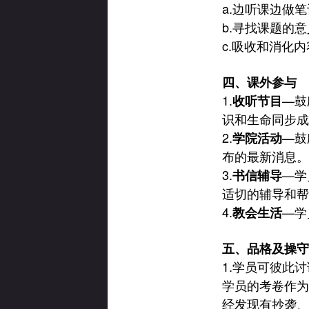
a.
边听课边做笔
b.
寻找课题的意
c.
吸收和消化内
四、课外参与
1.
—
鼓
收听节目
识和生命同步成
2.
—
鼓
学院活动
布的最新消息。
3.
—
学
书信辅导
适切的辅导和帮
4.
—
学
教会生活
五、品格及操守
1.
学员可彼此讨
学员的考卷作为
经发现有抄袭、