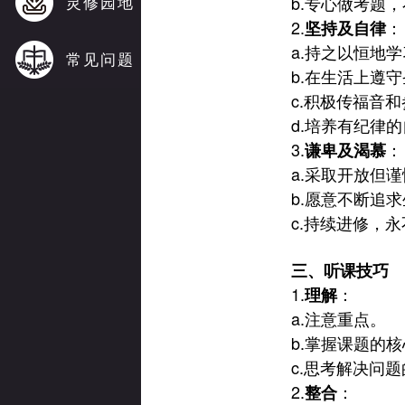
灵修园地
b.
专心做考题，
2.
：
坚持及自律
a.
持之以恒地学
常见问题
b.
在生活上遵守
c.
积极传福音和
d.
培养有纪律的
3.
：
谦卑及渴慕
a.
采取开放但谨
b.
愿意不断追求
c.
持续进修，永
三、听课技巧
1.
：
理解
a.
注意重点。
b.
掌握课题的核
c.
思考解决问题
2.
：
整合