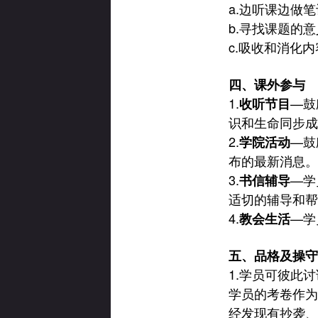
a.
边听课边做笔
b.
寻找课题的意
c.
吸收和消化内
四、课外参与
1.
—
鼓
收听节目
识和生命同步成
2.
—
鼓
学院活动
布的最新消息。
3.
—
学
书信辅导
适切的辅导和帮
4.
—
学
教会生活
五、品格及操守
1.
学员可彼此讨
学员的考卷作为
经发现有抄袭、