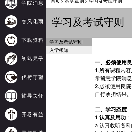
首页
教务章则
学习及考试守则
>
>
学院消息
学习及考试守则
春风化雨
下载资料
学习及考试守则
入学须知
初熟果子
一、必须使用良
1.
所有课程内容
代祷守望
常留意学院消息
2.
必须使用良院
自行承担结果。
辅导关怀
二、学习态度
开卷有益
1.
：
认真及用功
a.
认真收听各科