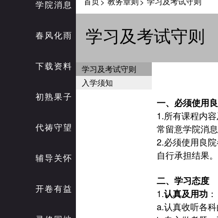
首页
教务章则
学习及考试守则
>
>
学院消息
学习及考试守则
春风化雨
下载资料
学习及考试守则
入学须知
初熟果子
一、必须使用良
1.
所有课程内容
代祷守望
常留意学院消息
2.
必须使用良院
自行承担结果。
辅导关怀
二、学习态度
开卷有益
1.
：
认真及用功
a.
认真收听各科