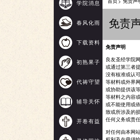
首页
免责声
>
学院消息
免责
春风化雨
下载资料
免责声明
良友圣经学院网
初熟果子
或通过第三者
没有核准或认
代祷守望
等材料或外界
或协助提供该
等材料之内容
辅导关怀
或不能使用或
致或所涉及的
任何义务或责
开卷有益
对任何由本网
权利及在毋须