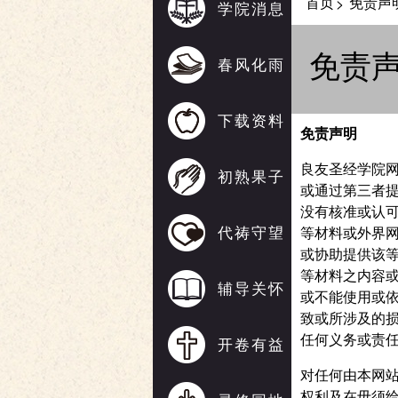
首页
免责声
>
学院消息
免责
春风化雨
下载资料
免责声明
良友圣经学院网
初熟果子
或通过第三者
没有核准或认
代祷守望
等材料或外界
或协助提供该
等材料之内容
辅导关怀
或不能使用或
致或所涉及的
任何义务或责
开卷有益
对任何由本网
权利及在毋须