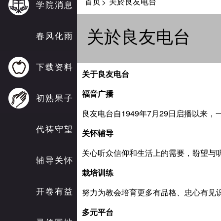
首页
关於良友电台
>
学院消息
关於良友电台
春风化雨
下载资料
关于良友电台
福音广播
初熟果子
良友电台自1949年7月29日启播以来
代祷守望
关怀辅导
关心听众信仰和生活上的需要，盼望与
辅导关怀
栽培训练
开卷有益
努力为教会培育更多有品格、忠心有见
多元平台