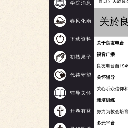
首页
关於良
>
学院消息
关於
春风化雨
下载资料
关于良友电台
福音广播
初熟果子
良友电台自19
代祷守望
关怀辅导
关心听众信仰
辅导关怀
栽培训练
开卷有益
努力为教会培
多元平台