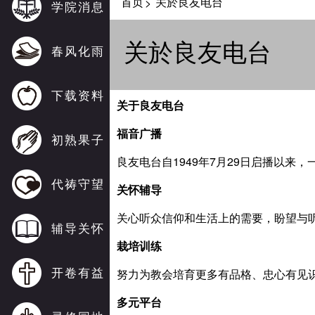
首页
关於良友电台
>
学院消息
关於良友电台
春风化雨
下载资料
关于良友电台
福音广播
初熟果子
良友电台自1949年7月29日启播以来
代祷守望
关怀辅导
关心听众信仰和生活上的需要，盼望与
辅导关怀
栽培训练
开卷有益
努力为教会培育更多有品格、忠心有见
多元平台