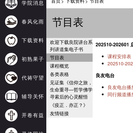
首页
下载资料
节目表
>
>
学院消息
节目表
春风化雨
下载资料
欢迎下载良院讲台系
202510-2026
列讲道集电子书
课程安排表
节目表
初熟果子
202510-2
课程概览
各类表格
良友电台
代祷守望
见证集《信仰之旅，
良友电台播
生命重寻—哲学佛学
同行频道播
辅导关怀
寻索后的心灵醒悟
《疫正．亦正？》
友情链接
开卷有益