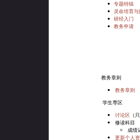
专题特辑
灵命培育与
研经入门
教务申请
教务章则
教务章则
学生専区
讨论区
（只
修读科目
成绩
更新个人资