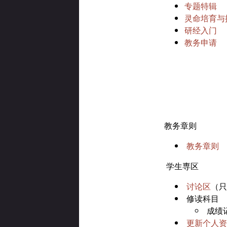
专题特辑
灵命培育与
研经入门
教务申请
教务章则
教务章则
学生専区
讨论区
（只
修读科目
成绩
更新个人资