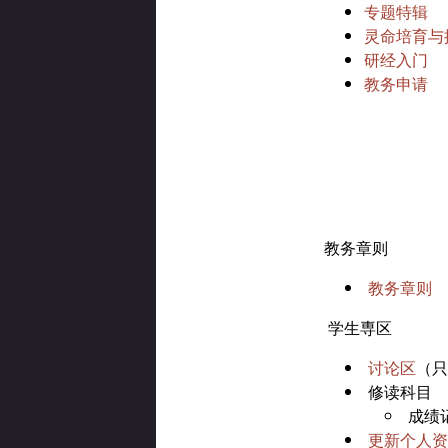
专题特辑
灵命培育与
研经入门
教务申请
教务章则
教务章则
学生専区
讨论区
（只
修读科目
成绩
更新个人资