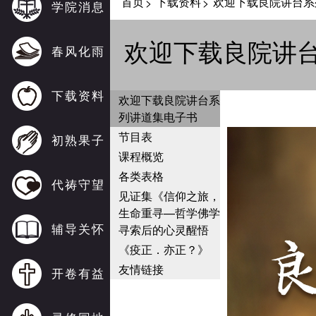
首页
下载资料
欢迎下载良院讲台系
>
>
学院消息
欢迎下载良院讲
春风化雨
下载资料
欢迎下载良院讲台系
列讲道集电子书
节目表
初熟果子
课程概览
各类表格
代祷守望
见证集《信仰之旅，
生命重寻—哲学佛学
辅导关怀
寻索后的心灵醒悟
《疫正．亦正？》
友情链接
开卷有益