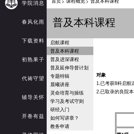
首页
课程概览
普及本科课程
>
>
学院消息
普及本科课程
春风化雨
下载资料
启航课程
普及本科课程
初熟果子
普及进深课程
普及延伸导督计划
专题特辑
对象
代祷守望
晨曦讲座
1.已考获8科启
灵命培育与操练
2.已取录的良院
辅导关怀
学习及考试守则
研经入门
开卷有益
如何写讲章？
教务申请