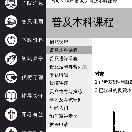
首页
课程概览
普及本科课程
>
>
学院消息
普及本科课程
春风化雨
下载资料
启航课程
普及本科课程
初熟果子
普及进深课程
普及延伸导督计划
专题特辑
对象
代祷守望
晨曦讲座
1.已考获8科启
灵命培育与操练
2.已取录的良院
辅导关怀
学习及考试守则
研经入门
开卷有益
如何写讲章？
教务申请