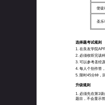
使徒
圣乐
选择题考试规则
1. 在良友学院A
2. 必须收听完
3. 可以参考圣经
4. 每人个别作
5. 限时45分钟
升级规则
1. 必须先在第
题目，不会显示