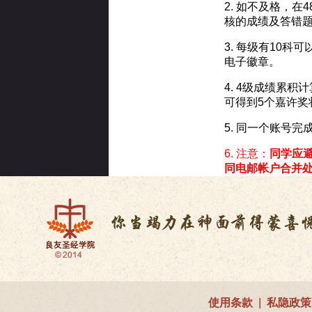
2. 如不及格，
核的成绩及答错
3. 每级有10
电子徽章。
4. 4级成绩累
可得到5个嘉许奖
5. 同一个账号
6. 注意：
同学应
同电邮帐户合并
使用条款
|
私隐政策