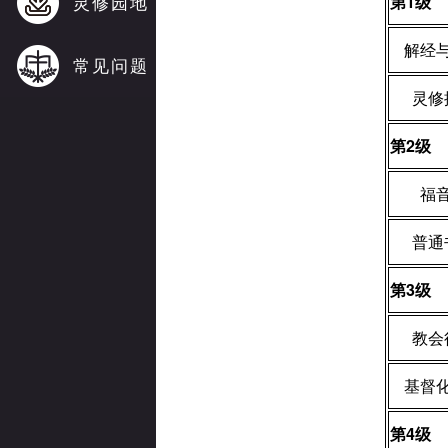
灵修园地
第
1
级
解经
常见问题
灵修
第
2
级
福
普通
第
3
级
教会
基督
第
4
级