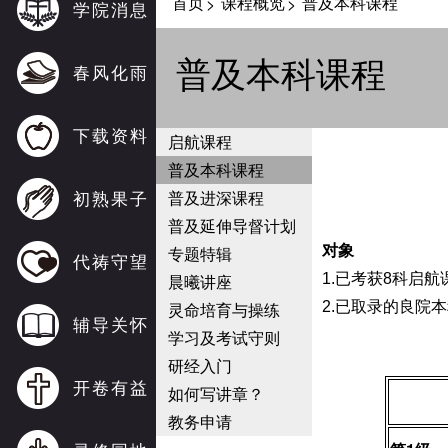
首页
课程概览
普及本科课程
>
>
学院消息
普及本科课程
春风化雨
下载资料
启航课程
普及本科课程
初熟果子
普及进深课程
普及延伸导督计划
专题特辑
对象
代祷守望
晨曦讲座
1.已考获8科启
灵命培育与操练
2.已取录的良院
辅导关怀
学习及考试守则
研经入门
开卷有益
如何写讲章？
教务申请