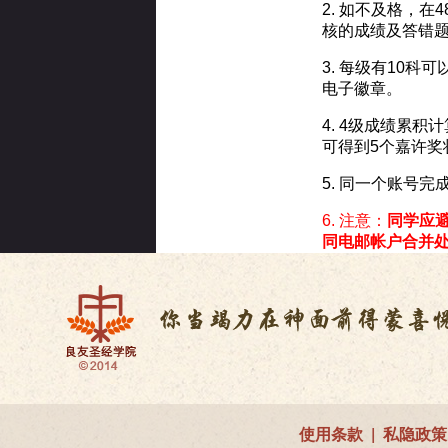
2. 如不及格，
核的成绩及答错
3. 每级有10
电子徽章。
4. 4级成绩累
可得到5个嘉许奖
5. 同一个账号
6. 注意：
同学应
同电邮帐户合并
使用条款
|
私隐政策