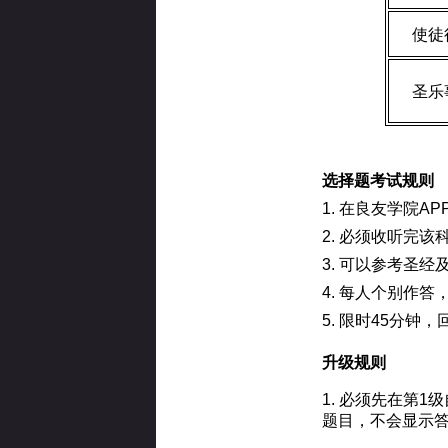
使徒
圣乐
选择题考试规则
1. 在良友学院A
2. 必须收听完
3. 可以参考圣经
4. 每人个别作
5. 限时45分钟
升级规则
1. 必须先在第
题目，不会显示