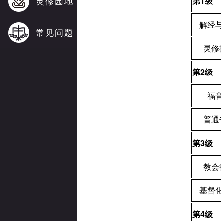
灵修园地
第
1
级
解经
常见问题
灵修
第
2
级
福
普通
第
3
级
教会
基督
第
4
级