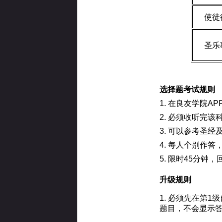
使徒
圣乐
选择题考试规则
1. 在良友学院A
2. 必须收听完
3. 可以参考圣经
4. 每人个别作
5. 限时45分钟
升级规则
1. 必须先在第
题目，不会显示