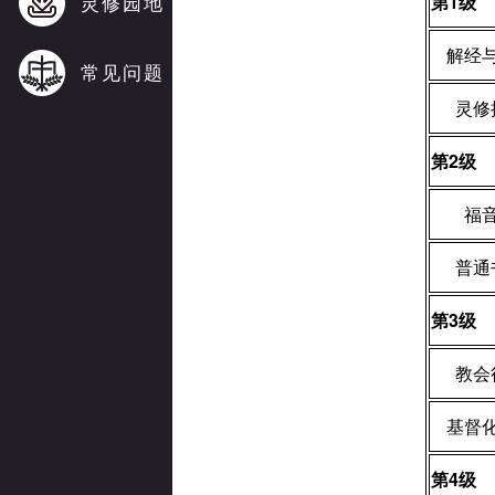
灵修园地
第
1
级
解经
常见问题
灵修
第
2
级
福
普通
第
3
级
教会
基督
第
4
级