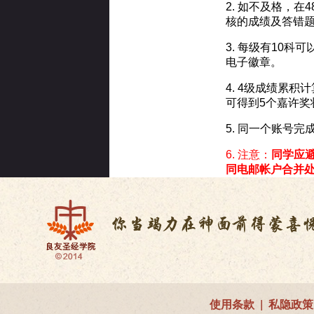
2. 如不及格，
核的成绩及答错
3. 每级有10
电子徽章。
4. 4级成绩累
可得到5个嘉许奖
5. 同一个账号
6. 注意：
同学应
同电邮帐户合并
使用条款
|
私隐政策