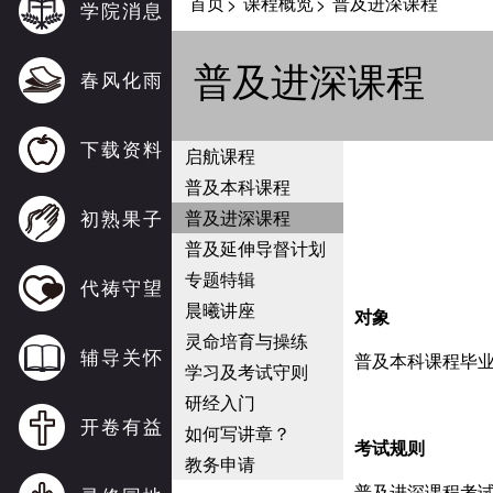
首页
课程概览
普及进深课程
>
>
学院消息
普及进深课程
春风化雨
下载资料
启航课程
普及本科课程
初熟果子
普及进深课程
普及延伸导督计划
专题特辑
代祷守望
晨曦讲座
对象
灵命培育与操练
辅导关怀
普及本科课程毕
学习及考试守则
研经入门
开卷有益
如何写讲章？
考试规则
教务申请
普及进深课程考试