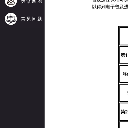
灵修园地
以得到电子普及
常见问题
第
1
释
第
2