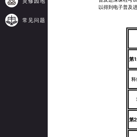
灵修园地
以得到电子普及
常见问题
第
1
释
第
2