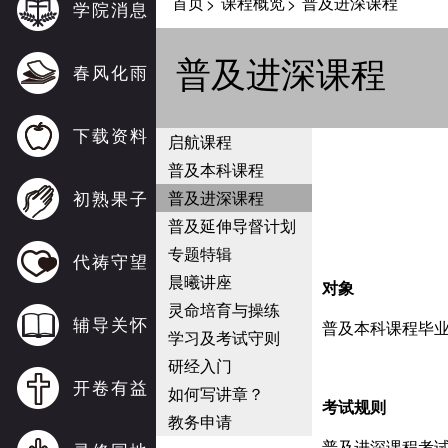
首页
课程概览
普及进深课程
>
>
学院消息
普及进深课程
春风化雨
下载资料
启航课程
普及本科课程
初熟果子
普及进深课程
普及延伸导督计划
专题特辑
代祷守望
晨曦讲座
对象
灵命培育与操练
辅导关怀
普及本科课程毕
学习及考试守则
研经入门
开卷有益
如何写讲章？
考试规则
教务申请
普及进深课程考试