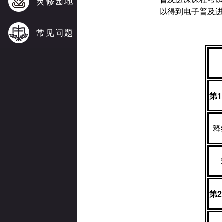
灵修园地
以得到电子普及
常见问题
第
1
释
第
2