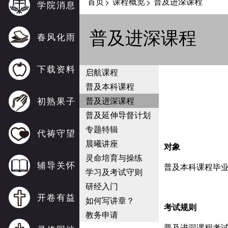
首页
课程概览
普及进深课程
>
>
学院消息
普及进深课程
春风化雨
下载资料
启航课程
普及本科课程
初熟果子
普及进深课程
普及延伸导督计划
专题特辑
代祷守望
晨曦讲座
对象
灵命培育与操练
辅导关怀
普及本科课程毕
学习及考试守则
研经入门
开卷有益
如何写讲章？
考试规则
教务申请
普及进深课程考试