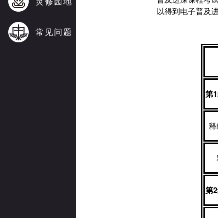
灵修园地
以得到电子普及
常见问题
第
1
释
第
2