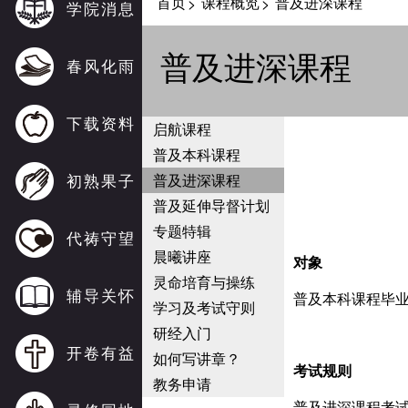
首页
课程概览
普及进深课程
>
>
学院消息
普及进深课程
春风化雨
下载资料
启航课程
普及本科课程
初熟果子
普及进深课程
普及延伸导督计划
专题特辑
代祷守望
晨曦讲座
对象
灵命培育与操练
辅导关怀
普及本科课程毕
学习及考试守则
研经入门
开卷有益
如何写讲章？
考试规则
教务申请
普及进深课程考试