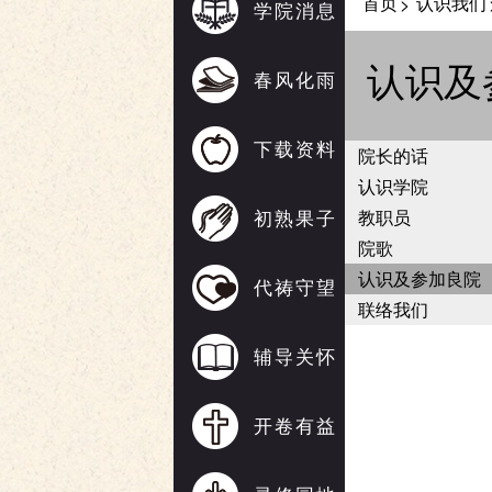
首页
认识我们
>
学院消息
认识及
春风化雨
下载资料
院长的话
认识学院
初熟果子
教职员
院歌
认识及参加良院
代祷守望
联络我们
辅导关怀
开卷有益