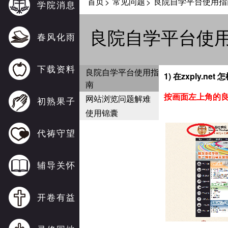
首页
常见问题
良院自学平台使用指
>
>
学院消息
良院自学平台使
春风化雨
下载资料
良院自学平台使用指
1) 在zxply.n
南
按画面左上角的
网站浏览问题解难
初熟果子
使用锦囊
代祷守望
辅导关怀
开卷有益