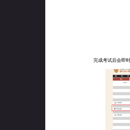
完成考试后会即