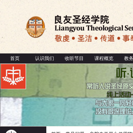
首页
认识我们
收听节目
课程概览
教