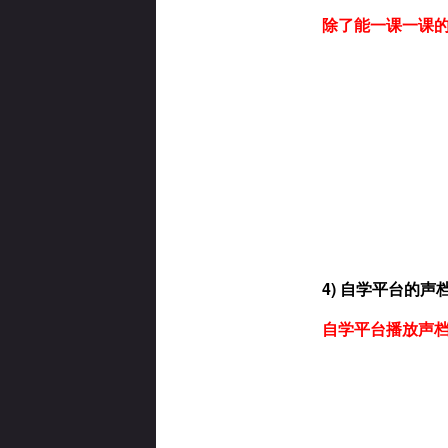
除了能一课一课
4) 自学平台的
自学平台播放声