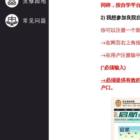
灵修园地
同样，按自学平
2) 我想参加良
常见问题
你可以注册一个
→在网页右上角按
→在用户注册版中
(*
必须输入
)
→必须提供有效
户口。