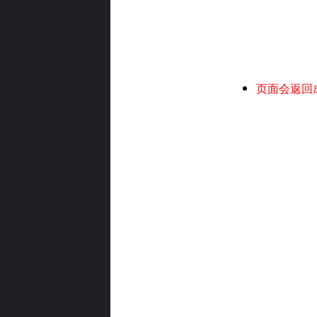
页面会返回