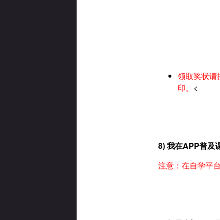
领取奖状请
印。
<
8) 我在APP
注意：在自学平