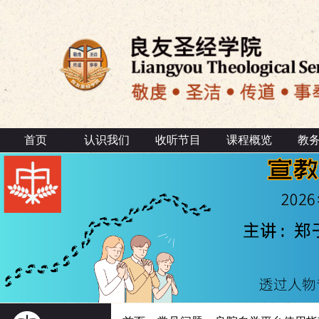
首页
认识我们
收听节目
课程概览
教