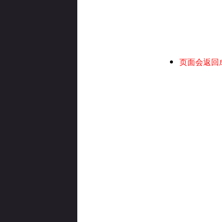
页面会返回