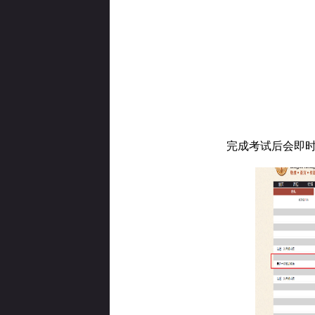
完成考试后会即