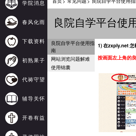
首页
常见问题
良院自学平台使用指
>
>
学院消息
良院自学平台使
春风化雨
下载资料
良院自学平台使用指
1) 在zxply.n
南
按画面左上角的
网站浏览问题解难
初熟果子
使用锦囊
代祷守望
辅导关怀
开卷有益