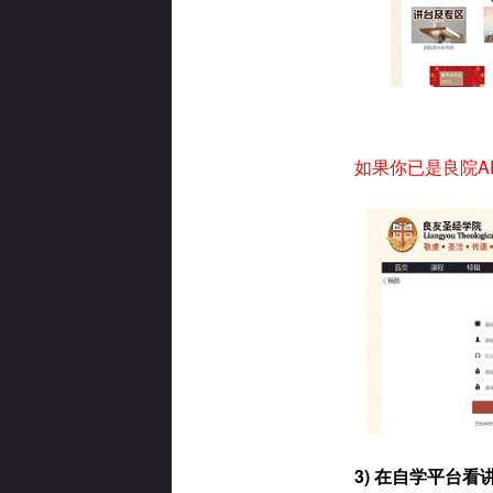
如果你已是良院A
3) 在自学平台