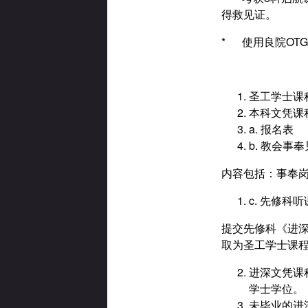
得救见证。
* 使用良院OT
圣工学士课
本科文凭课
a. 报名表
b. 教会事
内容包括：事奉岗
c. 先修科
提交先修科《进深
取为圣工学士课
进深文凭课
学士学位。
未毕业的进