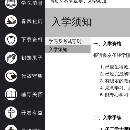
首页
教务章则
入学须知
>
>
学院消息
入学须知
春风化雨
下载资料
学习及考试守则
一、入学资格
入学须知
报读良友圣经学
初熟果子
已重生得救
已经完成初
代祷守望
有稳定的教
愿意学习、
辅导关怀
能专心学习
开卷有益
二、入学手续
圣工学士课