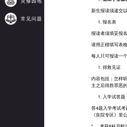
灵修园地
新生报读须递交
常见问题
报名表
报读者须填妥报
请用正楷填写表
每人只可报读一
得救见证
内容包括：怎样
主之后得胜罪恶的见
入学试答题
答4题入学考试考
《良院专区》里
* 考获8科启