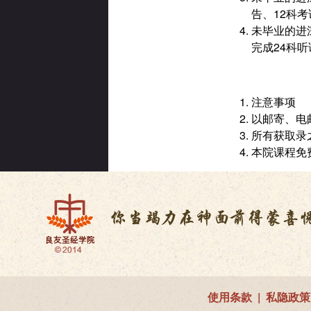
告、12科
未毕业的进
完成24科
注意事项
以邮寄、电
所有获取录
本院课程免
使用条款
|
私隐政策