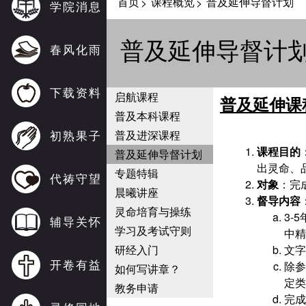
首页
课程概览
普及延伸导督计划
>
>
学院消息
普及延伸导督计
春风化雨
下载资料
启航课程
普及延伸课
普及本科课程
初熟果子
普及进深课程
课程目的
普及延伸导督计划
出灵命、
专题特辑
代祷守望
对象
：完
晨曦讲座
督导内容
灵命培育与操练
3-5
辅导关怀
学习及考试守则
中精
研经入门
文字
开卷有益
除参
如何写讲章？
定类
教务申请
完成