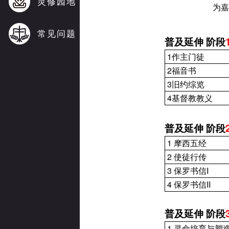
灵修园地
为嘉
常见问题
普及延伸
阶段
1
作主门徒
2
福音书
3
旧约综览
4
基督教教义
普及延伸
阶段
1
摩西五经
2
使徒行传
3
保罗书信
I
4
保罗书信
II
普及延伸
阶段
1
灵命培育与塑