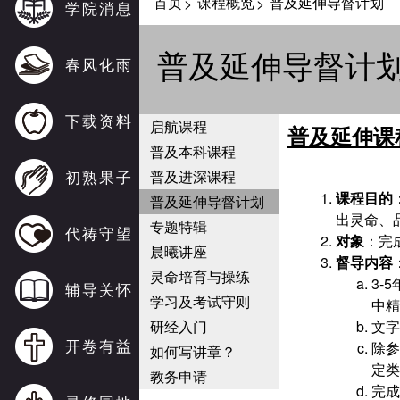
首页
课程概览
普及延伸导督计划
>
>
学院消息
普及延伸导督计
春风化雨
下载资料
启航课程
普及延伸课
普及本科课程
初熟果子
普及进深课程
课程目的
普及延伸导督计划
出灵命、
专题特辑
代祷守望
对象
：完
晨曦讲座
督导内容
灵命培育与操练
3-5
辅导关怀
学习及考试守则
中精
研经入门
文字
开卷有益
除参
如何写讲章？
定类
教务申请
完成