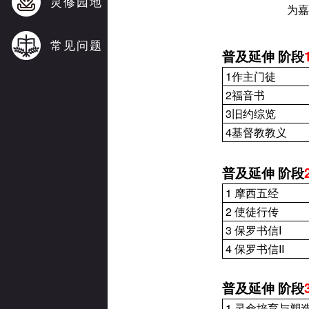
灵修园地
为嘉
常见问题
普及延伸
阶段
1
作主门徒
2
福音书
3
旧约综览
4
基督教教义
普及延伸
阶段
1
摩西五经
2
使徒行传
3
保罗书信
I
4
保罗书信
II
普及延伸
阶段
1
灵命培育与塑