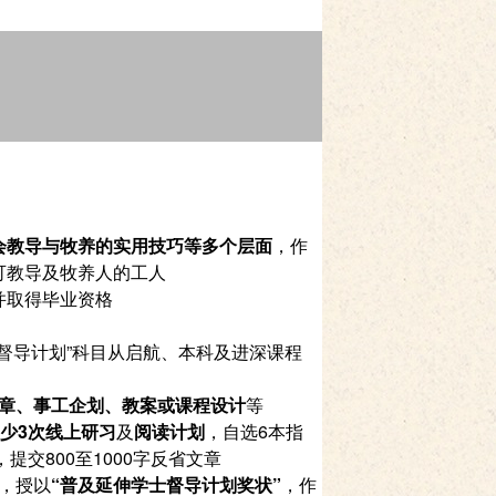
会教导与牧养的实用技巧等多个层面
，作
可教导及牧养人的工人
并取得毕业资格
督导计划
”
科目从启航、本科及进深课程
章、事工企划、教案或课程设计
等
少
3
次线上研习
及
阅读计划
，自选
6
本指
，提交
800
至
1000
字反省文章
，授以
“
普及延伸学士督导计划奖状
”
，作