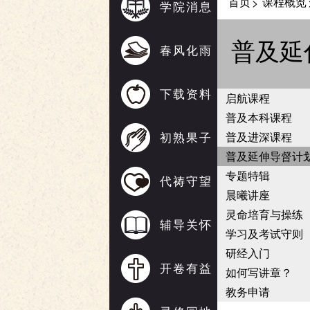
首页
课程概览
>
学院消息
普及延
春风化雨
下载资料
启航课程
普及本科课程
初熟果子
普及进深课程
普及延伸导督计
专题特辑
代祷守望
晨曦讲座
灵命培育与操练
辅导关怀
学习及考试守则
研经入门
开卷有益
如何写讲章？
教务申请