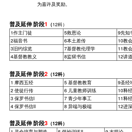
为嘉许及奖励。
普及延伸
阶段
1
（
12
科）
1
作主门徒
5
救恩论
9
先知
2
福音书
6
本土差传
10
教
3
旧约综览
7
基督教伦理学
11
教
4
基督教教义
8
监狱书信
12
讲
普及延伸
阶段
2
（
12
科）
1
摩西五经
5
基督教教育
9
圣经
2
使徒行传
6
儿童教师训练
10
释
3
保罗书信
I
7
青少年事工
11
释
4
保罗书信
II
8
异端与极端
12
进
普及延伸
阶段
3
（
12
科）
1
灵命培育与塑造
5
领袖训练
II
9
末世论