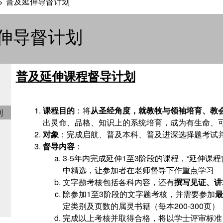
普及延伸导督计划
>
伸导督计划
普及延伸课程督导计划
课程目的
：将
从圣经角度，就教牧与领袖培育、教
划
出灵命、品格、知识上的系统培育，成为有生命、
对象
：完成启航、普及本科、普及进深选择题考试
督导内容
：
3-5
年内完成延伸
1
至
3
阶段的课程，
“
延伸课程
中精选，让参加者在老师督导下作重点学习
文字题考核包括各科内容，还有
撰写见证、讲
除参加
1
至
3
阶段的文字题考核，并需要参加
最
定类别及页数的属灵书籍（每本
200-300
页）
完成以上考核并取得合格，将以学士评审标准