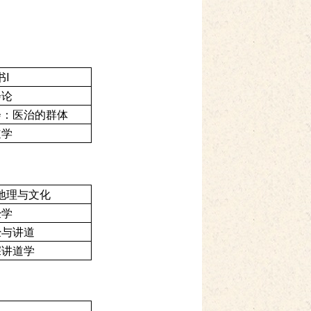
书
I
会论
会：医治的群体
道学
地理与文化
经学
经与讲道
深讲道学