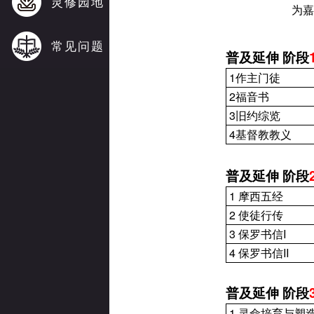
灵修园地
为嘉
常见问题
普及延伸
阶段
1
作主门徒
2
福音书
3
旧约综览
4
基督教教义
普及延伸
阶段
1
摩西五经
2
使徒行传
3
保罗书信
I
4
保罗书信
II
普及延伸
阶段
1
灵命培育与塑