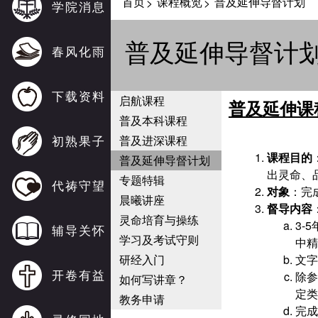
首页
课程概览
普及延伸导督计划
>
>
学院消息
普及延伸导督计
春风化雨
下载资料
启航课程
普及延伸课
普及本科课程
初熟果子
普及进深课程
课程目的
普及延伸导督计划
出灵命、
专题特辑
代祷守望
对象
：完
晨曦讲座
督导内容
灵命培育与操练
3-5
辅导关怀
学习及考试守则
中精
研经入门
文字
开卷有益
除参
如何写讲章？
定类
教务申请
完成