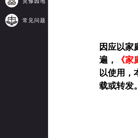
灵修园地
常见问题
因应以家
遍，
《家
以使用，
载或转发