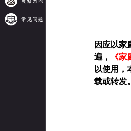
灵修园地
常见问题
因应以家
遍，
《家
以使用，
载或转发