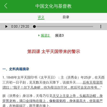
中国文化与基督教
讲义
目录
频道2
频道3
第四课 太平天国带来的警示
一、史料典籍摘录
1. 1848
年太平天国印书《太平天日》：主（洪秀全）年
25
岁，在天酉
三月初一日子刻，见无数天使白天降下，说接升天
……
后有天母迎而
谓曰：
“
我子！尔下凡身秽，待为母洁尔于河，然后可去见尔爷爷。
”
朕（洪秀全）身洁净，天母乃引见
天父上主皇上帝，头戴高边帽，身
穿黑龙袍，满口金须拖在腹上，像貌最魁梧，身体最高大，坐装最严
肃，衣袍最端正，两手覆在膝上。