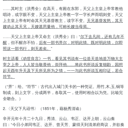
……
其时主（洪秀全）在高天，有殿在东郭，天父上主皇上帝常教他
唱诗，或字眼不变，天父上主皇上帝教一字一字长声而唱则变，天父
上主皇上帝有时命其天兄基督教主，读字不变。
天兄基督发怒，其天
嫂劝止其天兄，天嫂甚思量他，可称长嫂当母焉。
……
天父上主皇上帝又命主（洪秀全）曰：
“
尔下去凡间，还有几年不
醒
，但不醒亦不怕，
后有一部书畀尔，对明此情。既对明此情，尔即
照这一部书行，则无差矣。
”
时主适看《劝世良言》一书，看见其书说有一位造天造地造万物大主
宰之上帝，人人皆当敬畏他，崇拜他
……
将此书所说反复细勘，因想
起天酉年升天及下天所见所为之情，一一与此书所说互相印证，若合
符节。
（
“
畀
”
：给。
“
符节
”
：古代出入城门关卡的一种凭证。用竹,木,玉,铜等
制成，刻上文字，分成两半，各取其一，使用时相合以为凭。比喻完
全吻合。）
2.
〈天父下凡诏书〉（
1851
年，藉杨秀清谕）
辛开元年十月二十九日，秀清、云山、韦正、达开上朝，云山奏
曰：
“
今日小弟同韦正、达开、曾天芳、蒙得天到清弟府商议，并欲奏