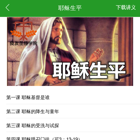
耶稣生平
下载讲义
第一课 耶稣基督是谁
第二课 耶稣的降生与童年
第三课 耶稣的受洗与试探
第四课 耶稣呼召门徒（可3：13-19）